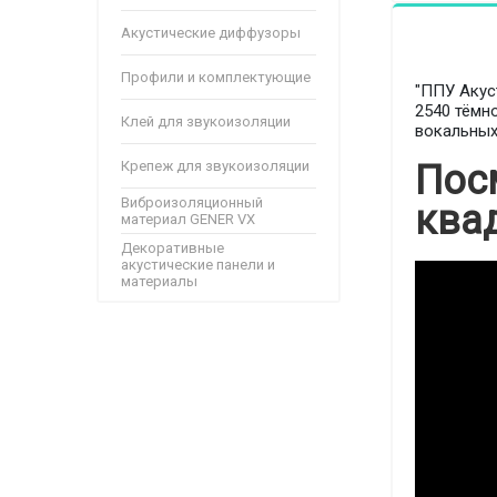
Акустические диффузоры
Профили и комплектующие
"ППУ Акус
2540 тёмн
Клей для звукоизоляции
вокальных
Крепеж для звукоизоляции
Пос
Виброизоляционный
ква
материал GENER VX
Декоративные
акустические панели и
материалы