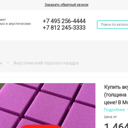
Заказать обратный звонок
ркет
+7 495 256-4444
ых и акустических
+7 812 245-3333
н
—
Акустический поролон квадра
Купить ак
(толщина 
цене! В М
Подробнее
Цена от:
1 46