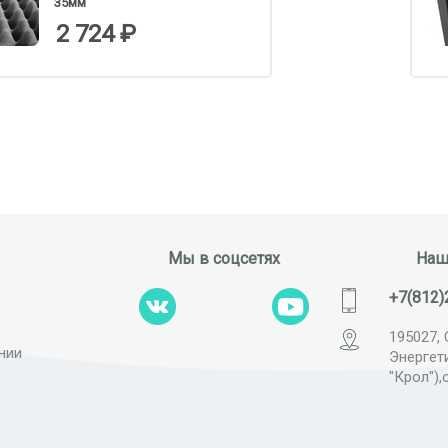
35мм
2 724 ₽
Мы в соцсетях
Наш
+7(812)
195027, 
нии
Энергет
"Крол"),