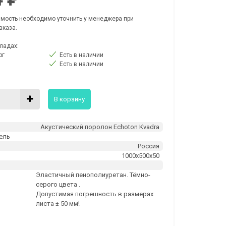
мость необходимо уточнить у менеджера при
аказа.
ладах:
рг
Есть в наличии
Есть в наличии
В корзину
Акустический поролон Echoton Kvadra
ель
Россия
м
1000x500x50
Эластичный пенополиуретан. Тёмно-
серого цвета .
Допустимая погрешность в размерах
листа ± 50 мм!