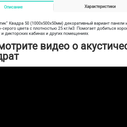
Характеристики
Описание
тик" Квадра 50 (1000х500х50мм) декоративный вариант панели 
о-серого цвета с плотностью 25 кг/м3. Помогает добиться хо
 и дикторских кабинах и других помещениях.
мотрите видео о акустиче
драт