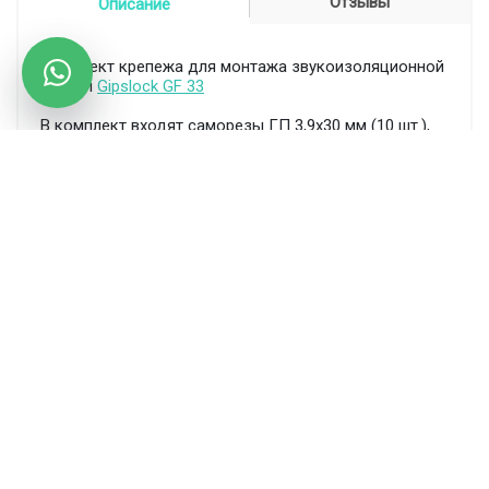
Отзывы
Описание
Комплект крепежа для монтажа звукоизоляционной
панели
Gipslock GF 33
В комплект входят саморезы ГП 3,9х30 мм (10 шт.),
саморезы универсальные 5х80 мм (6 шт.), шайбы
уплотнительные (6 шт.), дюбели универсальные 8x50
мм (6 шт.), шайбы виброгасящие (6 шт.)
С этим товаром обычно покупают
Каталог решений
Каталог материалов