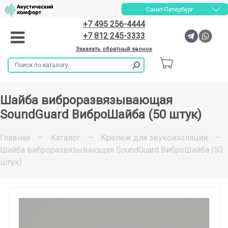
Санкт-Петербург
+7 495 256-4444
+7 812 245-3333
Заказать обратный звонок
Шайба виброразвязывающая
SoundGuard ВиброШайба (50 штук)
Главная
—
Каталог
—
Крепеж для звукоизоляции
—
Шайба виброразвязывающая SoundGuard ВиброШайба (50
штук)