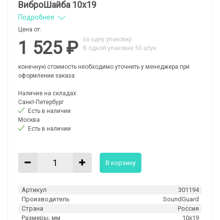
ВиброШайба 10x19
Подробнее
Цена от:
за одну упаковку.
1 525 ₽
В одной упаковке 50 штук.
конечную стоимость необходимо уточнить у менеджера при
оформлении заказа.
Наличие на складах:
Санкт-Петербург
Есть в наличии
Москва
Есть в наличии
В корзину
Артикул
301194
Производитель
SoundGuard
Страна
Россия
Размеры, мм
10x19