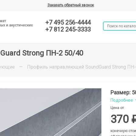
Заказать обратный звонок
ркет
+7 495 256-4444
ых и акустических
+7 812 245-3333
uard Strong ПН-2 50/40
тующие
—
Профиль направляющий SoundGuard Strong ПН-
Размер: 
Подробнее
Цена от:
370 
конечную стои