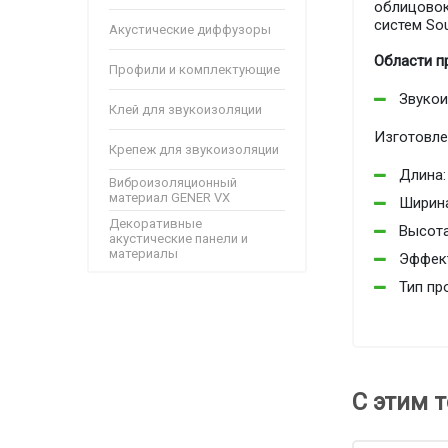
облицовок
систем So
Акустические диффузоры
Области п
Профили и комплектующие
Звукои
Клей для звукоизоляции
Изготовле
Крепеж для звукоизоляции
Длина:
Виброизоляционный
материал GENER VX
Ширина
Декоративные
Высота
акустические панели и
материалы
Эффект
Тип пр
С этим 