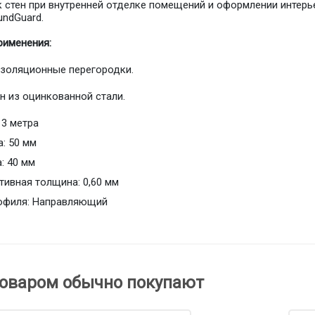
 стен при внутренней отделке помещений и оформлении интер
undGuard.
рименения:
золяционные перегородки.
н из оцинкованной стали.
 3 метра
: 50 мм
: 40 мм
ивная толщина: 0,60 мм
офиля: Направляющий
товаром обычно покупают