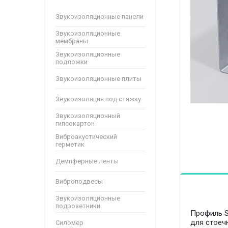
Звукоизоляционные панели
Звукоизоляционные
мембраны
Звукоизоляционные
подложки
Звукоизоляционные плиты
Звукоизоляция под стяжку
Звукоизоляционный
гипсокартон
Виброакустический
герметик
Демпферные ленты
Виброподвесы
Звукоизоляционные
подрозетники
Профиль S
для стоеч
Силомер