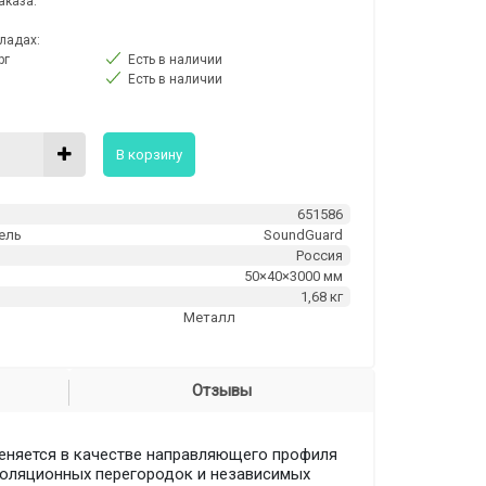
аказа.
ладах:
рг
Есть в наличии
Есть в наличии
В корзину
651586
ель
SoundGuard
Россия
м
50×40×3000 мм
1,68 кг
Металл
Отзывы
меняется в качестве направляющего профиля
изоляционных перегородок и независимых