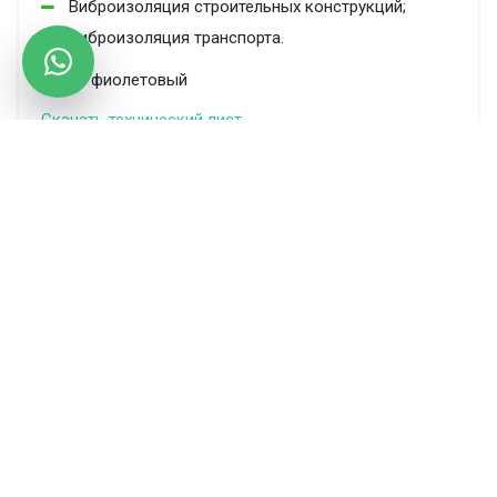
Виброизоляция строительных конструкций;
Виброизоляция транспорта.
ЦВЕТ: фиолетовый
Скачать технический лист
Производится по ТУ 22.21.30.110-010-81672649-2020
С этим товаром обычно покупают
Виброизоляционный материал
GENER VX
GENER VX850 1000х2000х12,5
84 349 ₽