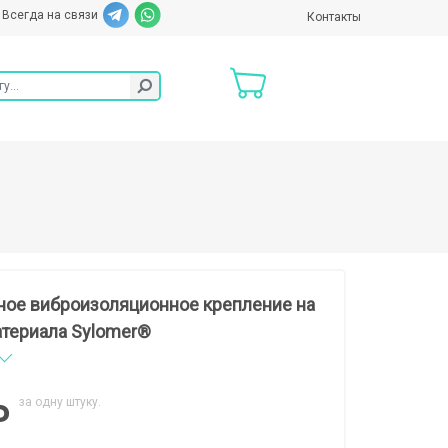
Всегда на связи
Контакты
ное виброизоляционное крепление на
атериала Sylomer®
за одну штуку.
₽