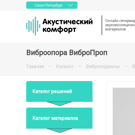
Санкт-Петербург
Онлайн гиперма
звукоизоляционн
материалов
Виброопора ВиброПроп
Главная
—
Каталог
—
Виброподвесы
—
В
Каталог решений
Каталог материалов