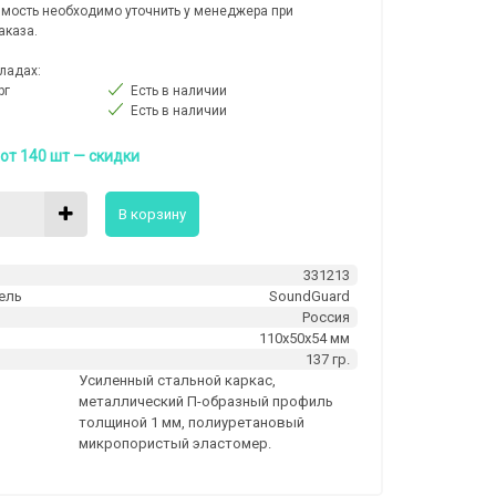
мость необходимо уточнить у менеджера при
аказа.
ладах:
рг
Есть в наличии
Есть в наличии
от 140 шт — скидки
В корзину
331213
ель
SoundGuard
Россия
м
110х50х54 мм
137 гр.
Усиленный стальной каркас,
металлический П-образный профиль
толщиной 1 мм, полиуретановый
микропористый эластомер.