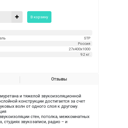
В корзину
ель
STP
Россия
м
27х400х1000
9.2 кг.
Отзывы
олиуретана и тяжелой звукоизоляционной
слойной конструкции достигается за счет
уковых волн от одного слоя к другому.
ция
звукоизоляции стен, потолка, межкомнатных
 студиях звукозаписи, радио – и