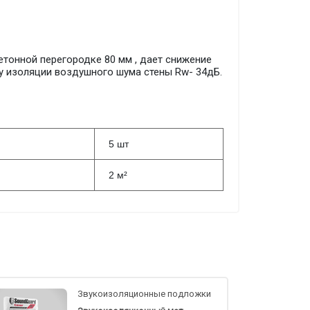
етонной перегородке 80 мм , дает снижение
ксу изоляции воздушного шума стены Rw- 34дБ.
5 шт
2 м²
Звукоизоляционные подложки