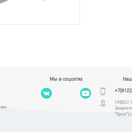
Мы в соцсетях
Наш
+7(812)
195027, 
нии
Энергет
"Крол"),