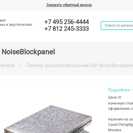
Заказать обратный звонок
ркет
+7 495 256-4444
ых и акустических
+7 812 245-3333
NoiseBlockpanel
панели
—
Панель звукоизоляционная StP NoiseBlockpane
Подробнее
Цена от:
конечную стои
оформлении з
Наличие на ск
Санкт-Петербу
Москва