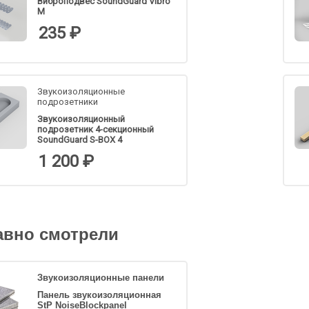
Виброподвес SoundGuard Vibro
M
235 ₽
Звукоизоляционные
подрозетники
Звукоизоляционный
подрозетник 4-секционный
SoundGuard S-BOX 4
1 200 ₽
авно смотрели
Звукоизоляционные панели
Панель звукоизоляционная
StP NoiseBlockpanel