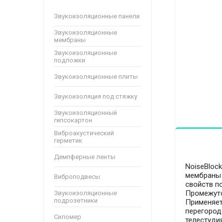
Звукоизоляционные панели
Звукоизоляционные
мембраны
Звукоизоляционные
подложки
Звукоизоляционные плиты
Звукоизоляция под стяжку
Звукоизоляционный
гипсокартон
Виброакустический
герметик
Демпферные ленты
NoiseBloc
мембраны 
Виброподвесы
свойств п
Промежуто
Звукоизоляционные
подрозетники
Применяет
перегород
Силомер
телестудия