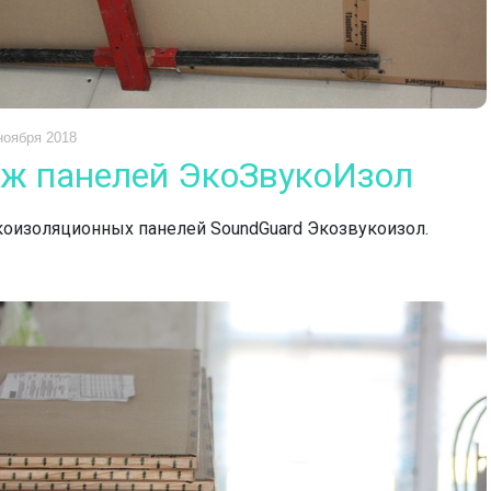
ноября 2018
ж панелей ЭкоЗвукоИзол
оизоляционных панелей SoundGuard Экозвукоизол.