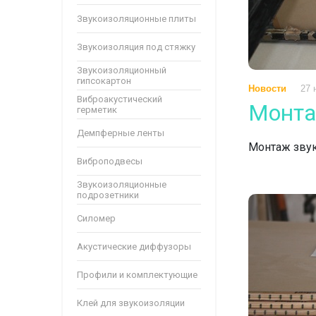
Звукоизоляционные плиты
Звукоизоляция под стяжку
Звукоизоляционный
гипсокартон
Новости
27 
Виброакустический
Монта
герметик
Демпферные ленты
Монтаж звук
Виброподвесы
Звукоизоляционные
подрозетники
Силомер
Акустические диффузоры
Профили и комплектующие
Клей для звукоизоляции