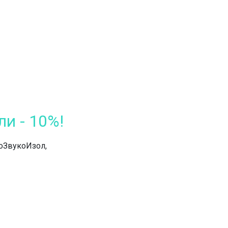
и - 10%!
коЗвукоИзол,