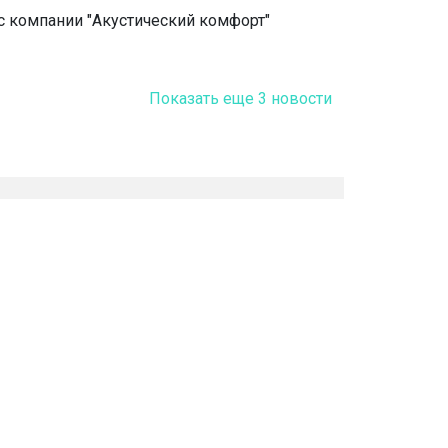
с компании "Акустический комфорт"
Показать еще 3 новости
Пресс-центр
Акции
Новости
Полезная информация
События
Использование наших решений