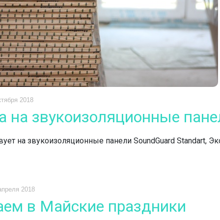
ктября 2018
а на звукоизоляционные панел
вует на звукоизоляционные панели SoundGuard Standart, Э
апреля 2018
аем в Майские праздники