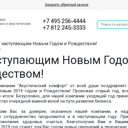
Заказать обратный звонок
ркет
+7 495 256-4444
ых и акустических
+7 812 245-3333
 наступающим Новым Годом и Рождеством!
8
ступающим Новым Годо
еством!
омпании "Акустический комфорт" от всей души поздравляет
Новым 2019 годом и Рождеством! Провожая старый год, вс
 итоги. Безусловно, для нашей компании уходящий год прин
стал очередной важной вехой на пути развития бизнеса.
рим Вас за доверие, оказанное нашей компании, и над
е сотрудничество продолжится и в наступающем году. Пр
ожелания здоровья, счастья, благополучия Вам и Ваши
2019 год станет для Вас годом новых свершений и творческих 