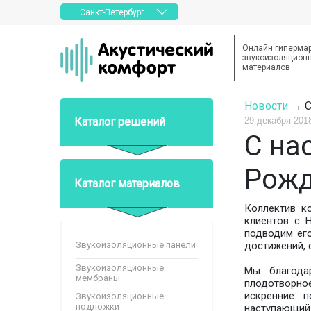
Санкт-Петербург
Онлайн гиперма
звукоизоляционн
материалов
Новости
→ С
29 декабря 201
Каталог решений
С на
Рожд
Каталог материалов
Коллектив к
клиентов с 
подводим его
Звукоизоляционные панели
достижений, 
Звукоизоляционные
Мы благода
мембраны
плодотворно
искренние п
Звукоизоляционные
подложки
наступающий 