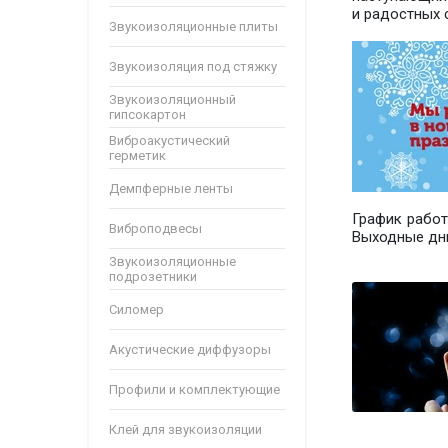
и радостных
Звукоизоляционные плиты
Звукоизоляция под стяжку
Звукоизоляционный
гипсокартон
Виброакустический
герметик
Демпферные ленты
График работ
Виброподвесы
Выходные дни:
Звукоизоляционные
подрозетники
Силомер
Акустические диффузоры
Профили и комплектующие
Клей для звукоизоляции