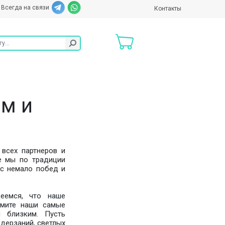
Всегда на связи
Контакты
м и
 всех партнеров и
е мы по традиции
ес немало побед и
еемся, что наше
имите наши самые
м близким. Пусть
дерзаний, светлых