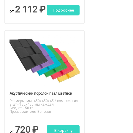
2 112 ₽
Подробнее
от
Акустический поролон пазл цветной
Размеры, мм: 450x450x45 / комплект из
3 шт - 150x450 мм каждая
Вес, кг: 150 гр
Производитель: Echoton
720 ₽
В корзину
от