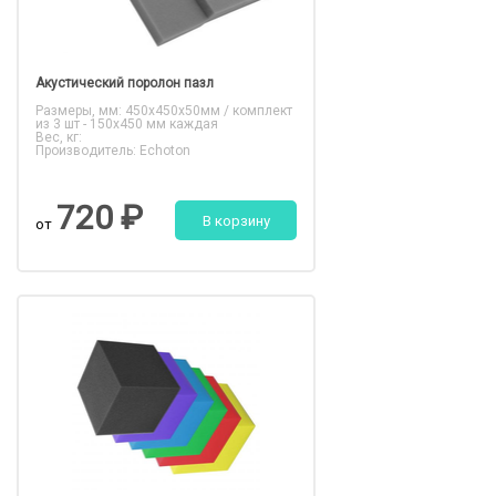
Акустический поролон пазл
Размеры, мм: 450x450x50мм / комплект
из 3 шт - 150x450 мм каждая
Вес, кг:
Производитель: Echoton
720 ₽
В корзину
от