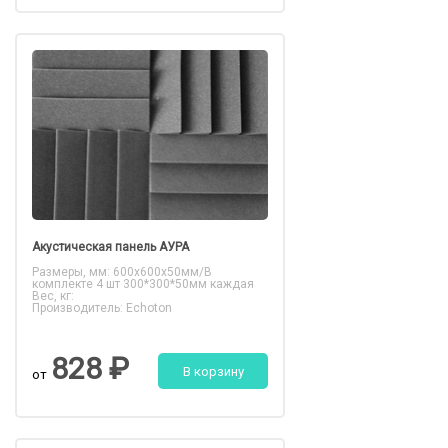
Акустическая панель АУРА
Размеры, мм: 600х600х50мм/В
комплекте 4 шт 300*300*50мм каждая
Вес, кг:
Производитель: Echoton
828 ₽
В корзину
от